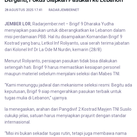
28 AGUSTUS 2025 17:41
RADARJEMBERNET
JEMBER LOR
, Radarjember.net – Brigif 9 Dharaka Yudha
menyiapkan pasukan untuk diberangkatkan ke Lebanon dalam
misi perdamaian PBB. Hal itu disampaikan Komandan Brigif 9
Kostrad yang baru, Letkol Inf Roliyanto, usai serah terima jabatan
dari Kolonel Inf Dr La Ode M Nurdin, kemarin (28/8).
Menurut Roliyanto, persiapan pasukan tidak bisa dilakukan
setengah hati. Brigif 9 harus memastikan kesiapan personel
maupun materiel sebelum menjalani seleksi dari Mabes TNI.
“Kami menunggu jadwal dan mekanisme seleksi resmi. Begitu ada
keputusan, Brigif 9 siap mengerahkan pasukan terbaik untuk
tugas mulia di Lebanon,” ujarnya.
Ia menegaskan, arahan dari Pangdivif 2 Kostrad Mayjen TNI Susilo
cukukp jelas, satuan harus menyiapkan prajurit dengan standar
internasional.
“Misi ini bukan sekadar tugas rutin, tetapi juga membawa nama