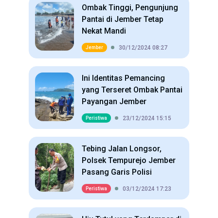
Ombak Tinggi, Pengunjung
Pantai di Jember Tetap
Nekat Mandi
30/12/2024 08:27
Jember
Ini Identitas Pemancing
yang Terseret Ombak Pantai
Payangan Jember
23/12/2024 15:15
Peristiwa
Tebing Jalan Longsor,
Polsek Tempurejo Jember
Pasang Garis Polisi
03/12/2024 17:23
Peristiwa